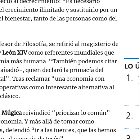
ecto al decrecimiento: “Es necesario
l crecimiento ilimitado y sustituirlo por un
l bienestar, tanto de las personas como del
fesor de Filosofía, se refirió al magisterio de
y
León XIV
como referentes mundiales que
mía más humana. “También podemos citar
LO 
–añadió-, quien declaró la primacía del
1
ital”. Tras reclamar “una economía con
ooperativas como interesante alternativa al
clásico.
o Múgica
reivindicó “priorizar lo común”
2
conomía. Y más allá de tomar como
s, defendió “ir a las fuentes, que las hemos
3
io, al mensaje de Jesús”.