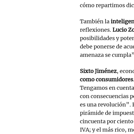
cómo repartimos dich
También la
inteligen
reflexiones.
Lucio Zo
posibilidades y pote
debe ponerse de acue
amenaza se cumpla”
Sixto Jiménez
, econ
como consumidores
Tengamos en cuenta 
con consecuencias pe
es una revolución”. 
pirámide de impuesto
cincuenta por ciento;
IVA; y el más rico, m