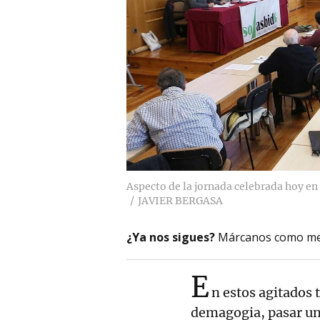
Aspecto de la jornada celebrada hoy e
JAVIER BERGASA
¿Ya nos sigues?
Márcanos como me
E
n estos agitados
demagogia, pasar u