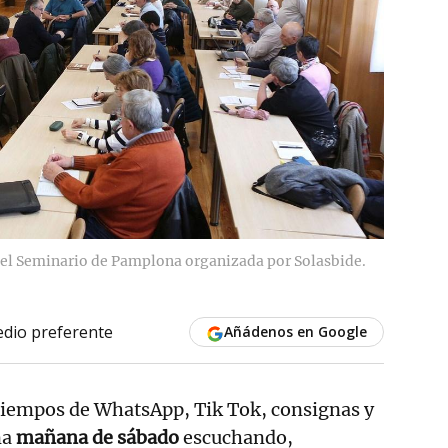
n el Seminario de Pamplona organizada por Solasbide.
dio preferente
Añádenos en Google
 tiempos de WhatsApp, Tik Tok, consignas y
na
mañana de sábado
escuchando,