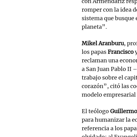
con Armendáriz resp
romper con la idea de
sistema que busque e
planeta”.
Mikel Aranburu
, pro
los papas
Francisco
reclaman una econo
a San Juan Pablo II 
trabajo sobre el cap
corazón”, citó las c
modelo empresarial 
El teólogo
Guillerm
para humanizar la e
referencia a los papa
olvidado: al Evangel