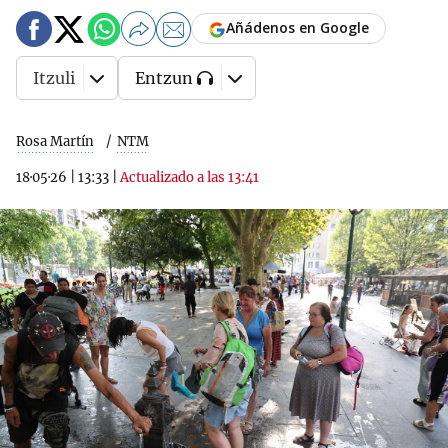
Añádenos en Google
Itzuli
Entzun
Rosa Martín
NTM
18·05·26
|
13:33
|
Actualizado a las 13:41