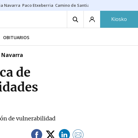
ia Navarra
Paco Etxeberria
Camino de Santiago
Eclipse solar en Nav
Kiosko
OBITUARIOS
n Navarra
ca de
tidades
ión de vulnerabilidad