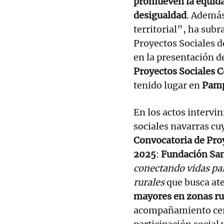
promueven la equid
desigualdad
. Además
territorial”, ha sub
Proyectos Sociales d
en la presentación de
Proyectos Sociales 
tenido lugar en
Pam
En los actos intervi
sociales navarras cu
Convocatoria de Pro
2025
:
Fundación Sa
conectando vidas par
rurales
que busca ate
mayores en zonas ru
acompañamiento cer