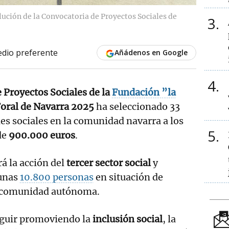
lución de la Convocatoria de Proyectos Sociales de
3
dio preferente
Añádenos en Google
4
 Proyectos Sociales de la
Fundación ”la
ral de Navarra 2025
ha seleccionado 33
es sociales en la comunidad navarra a los
5
de
900.000 euros
.
á la acción del
tercer sector social
y
 unas
10.800 personas
en situación de
a comunidad autónoma.
eguir promoviendo la
inclusión social
, la