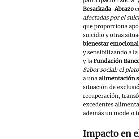
participación social
Besarkada-Abrazo
c
afectadas por el suic
que proporciona apo
suicidio y otras situ
bienestar emociona
y sensibilizando a l
y la
Fundación Banco
Sabor social: el pla
a una
alimentación s
situación de exclus
recuperación, transf
excedentes alimentar
además un modelo téc
Impacto en el