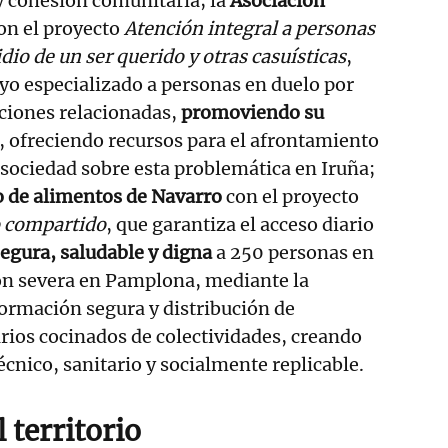
 y cohesión comunitaria; la
Asociación
on el proyecto
Atención integral a personas
idio de un ser querido y otras casuísticas
,
yo especializado a personas en duelo por
aciones relacionadas,
promoviendo su
l, ofreciendo recursos para el afrontamiento
a sociedad sobre esta problemática en Iruña;
 de alimentos de Navarro
con el proyecto
to compartido
, que garantiza el acceso diario
egura, saludable y digna
a 250 personas en
ión severa en Pamplona, mediante la
ormación segura y distribución de
ios cocinados de colectividades, creando
nico, sanitario y socialmente replicable.
 territorio