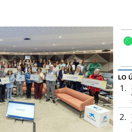
LO 
1
2