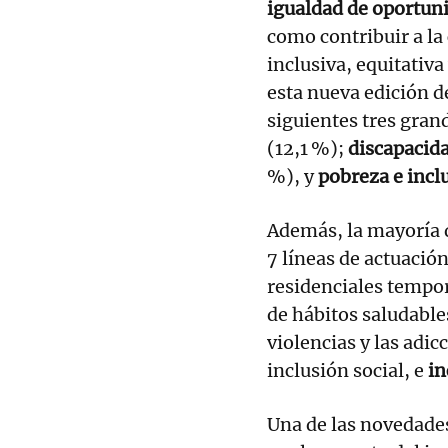
igualdad de oportun
como contribuir a la
inclusiva, equitativa
esta nueva edición d
siguientes tres gran
(12,1 %);
discapacid
%), y
pobreza e incl
Además, la mayoría d
7 líneas de actuació
residenciales tempor
de hábitos saludable
violencias y las adi
inclusión social, e
in
Una de las novedades