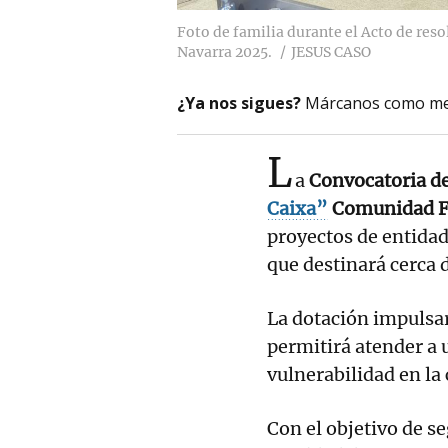
Foto de familia durante el Acto de reso
Navarra 2025.
JESUS CASO
¿Ya nos sigues?
Márcanos como me
L
a
Convocatoria de
Caixa”
Comunidad Fo
proyectos de entidad
que destinará cerca 
La dotación impulsar
permitirá atender a
vulnerabilidad en l
Con el objetivo de s