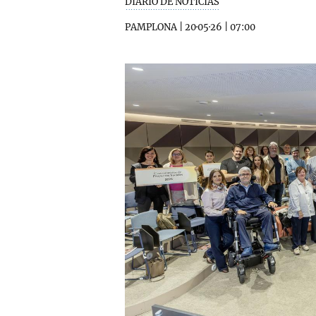
DIARIO DE NOTICIAS
PAMPLONA
|
20·05·26
|
07:00