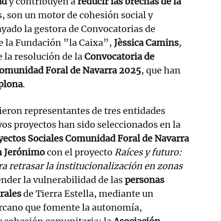
ad
y contribuyen a
reducir las brechas de la
, son un motor de cohesión social y
rayado la gestora de Convocatorias de
e la Fundación ”la Caixa”,
Jèssica Camins
,
 la resolución de la
Convocatoria de
Comunidad Foral de Navarra 2025
, que han
plona
.
nieron representantes de tres entidades
yos proyectos han sido seleccionados en la
yectos Sociales Comunidad Foral de Navarra
n Jerónimo
con el proyecto
Raíces y futuro:
a retrasar la institucionalización en zonas
nder la vulnerabilidad de las
personas
rales
de Tierra Estella, mediante un
cano que fomente la autonomía,