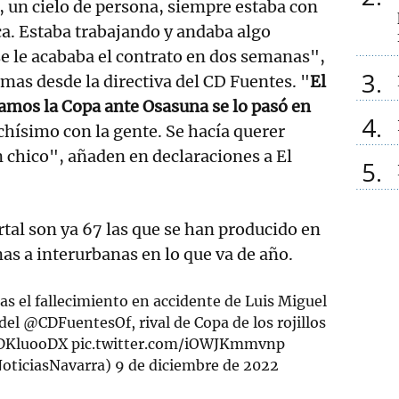
 un cielo de persona, siempre estaba con
ca. Estaba trabajando y andaba algo
e le acababa el contrato en dos semanas",
3
mas desde la directiva del CD Fuentes. "
El
gamos la Copa ante Osasuna se lo pasó en
4
chísimo con la gente. Se hacía querer
 chico", añaden en declaraciones a El
5
.
tal son ya 67 las que se han producido en
as a interurbanas en lo que va de año.
as el fallecimiento en accidente de Luis Miguel
 del
@CDFuentesOf
, rival de Copa de los rojillos
5DKluooDX
pic.twitter.com/iOWJKmmvnp
NoticiasNavarra)
9 de diciembre de 2022