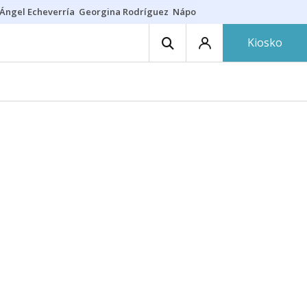
Ángel Echeverría
Georgina Rodríguez
Nápoles - Osasuna
Insultos rac
Kiosko