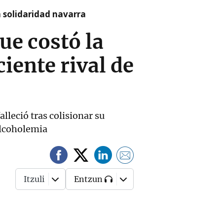
a solidaridad navarra
ue costó la
iente rival de
alleció tras colisionar su
alcoholemia
Itzuli
Entzun