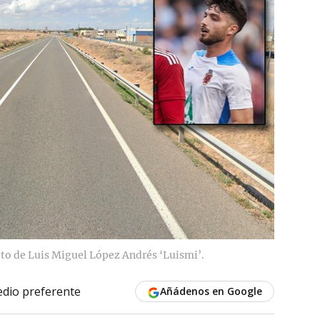
oto de Luis Miguel López Andrés ‘Luismi’.
dio preferente
Añádenos en Google