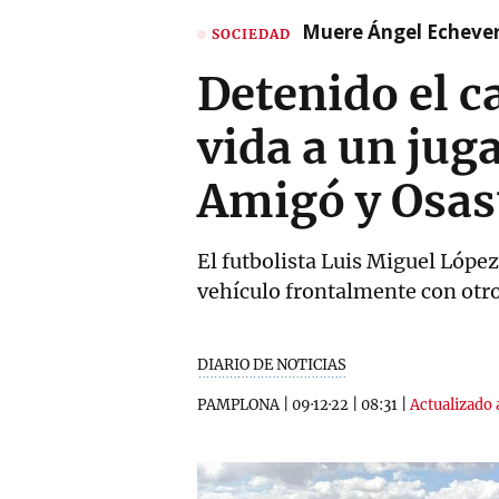
Muere Ángel Echeverr
SOCIEDAD
Detenido el c
vida a un jug
Amigó y Osas
El futbolista Luis Miguel López 
vehículo frontalmente con otro
DIARIO DE NOTICIAS
PAMPLONA
|
09·12·22
|
08:31
|
Actualizado 