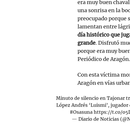
era muy buen chaval,
una sonrisa en la bo
preocupado porque s
lamentan entre lágri
día histórico que ju
grande
. Disfrutó mu
porque era muy buen
Periódico de Aragón
Con esta víctima mor
Aragón en vías urban
Minuto de silencio en Tajonar tr
López Andrés ‘Luismi’, jugador
#Osasuna
https://t.co/o
— Diario de Noticias (@