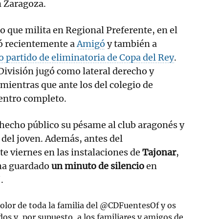
en Zaragoza.
o que milita en Regional Preferente, en el
tó recientemente a
Amigó
y también a
o partido de eliminatoria de Copa del Rey
.
División jugó como lateral derecho y
mientras que ante los del colegio de
uentro completo.
a hecho público su pésame al club aragonés y
s del joven. Además, antes del
e viernes en las instalaciones de
Tajonar
,
 ha guardado
un minuto de silencio
en
.
lor de toda la familia del
@CDFuentesOf
y os
s y, por supuesto, a los familiares y amigos de