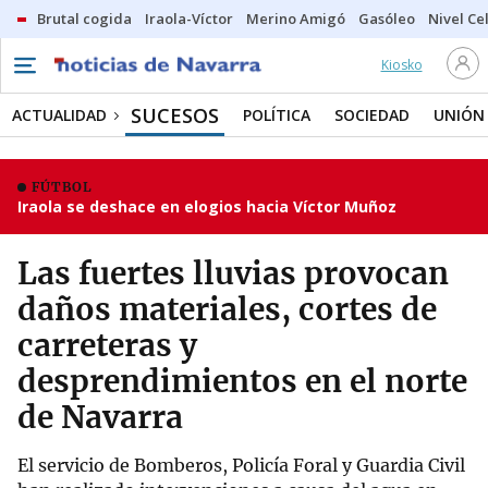
Brutal cogida
Iraola-Víctor
Merino Amigó
Gasóleo
Nivel Ce
Kiosko
SUCESOS
ACTUALIDAD
POLÍTICA
SOCIEDAD
UNIÓN
FÚTBOL
Iraola se deshace en elogios hacia Víctor Muñoz
Las fuertes lluvias provocan
daños materiales, cortes de
carreteras y
desprendimientos en el norte
de Navarra
El servicio de Bomberos, Policía Foral y Guardia Civil