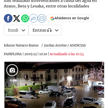
han realizado intervenciones a causa del agua en
Arano, Bera y Lesaka, entre otras localidades
Añádenos en Google
Itzuli
Entzun
Edurne Navarro Bueno
Jurdan Arretxe / AGENCIAS
PAMPLONA
|
20·05·23
|
10:10
|
Actualizado a las 10:54
60