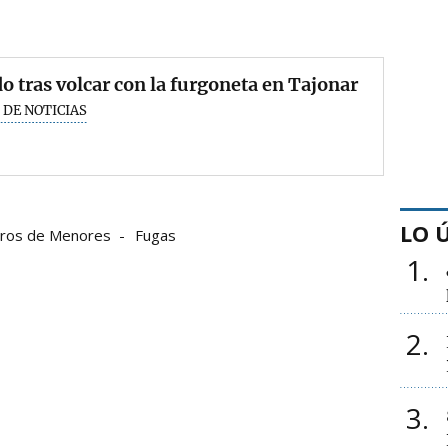
o tras volcar con la furgoneta en Tajonar
 DE NOTICIAS
LO 
ros de Menores
Fugas
1
2
3