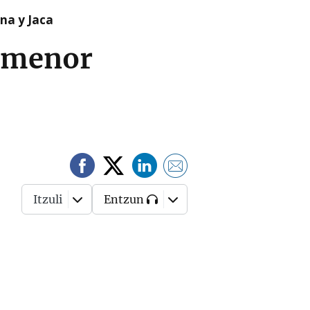
na y Jaca
n menor
Itzuli
Entzun