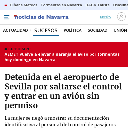
Oihane Mateos
Tormentas en Navarra
UAGA Tauste
Osasuna
Kiosko
SUCESOS
ACTUALIDAD
POLÍTICA
SOCIEDAD
UNIÓN
EL TIEMPO
AEMET vuelve a elevar a naranja el aviso por tormentas
hoy domingo en Navarra
Detenida en el aeropuerto de
Sevilla por saltarse el control
y entrar en un avión sin
permiso
La mujer se negó a mostrar su documentación
identificativa al personal del control de pasajeros