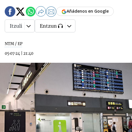
Añádenos en Google
Itzuli
Entzun
NTM / EP
05·07·24
|
21:40