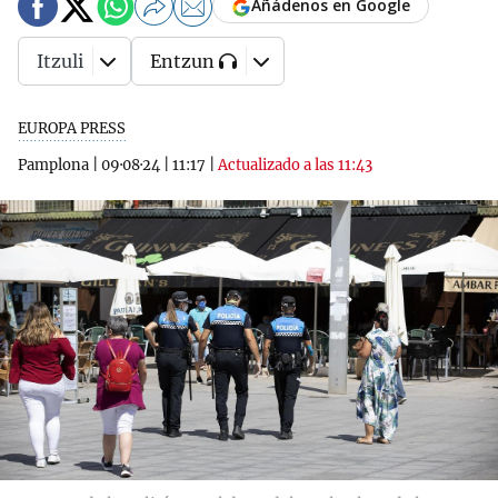
Añádenos en Google
Itzuli
Entzun
EUROPA PRESS
Pamplona
|
09·08·24
|
11:17
|
Actualizado a las 11:43