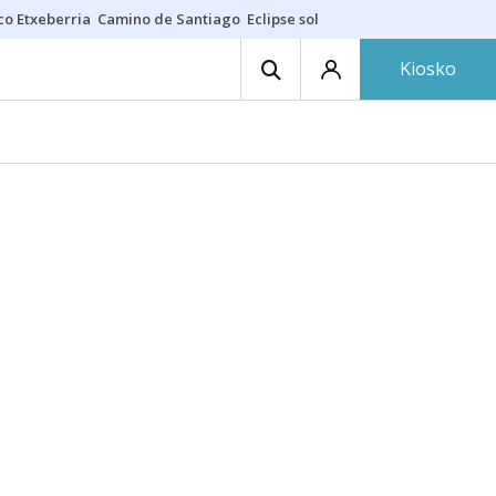
co Etxeberria
Camino de Santiago
Eclipse solar en Navarra
Acertante
Kiosko