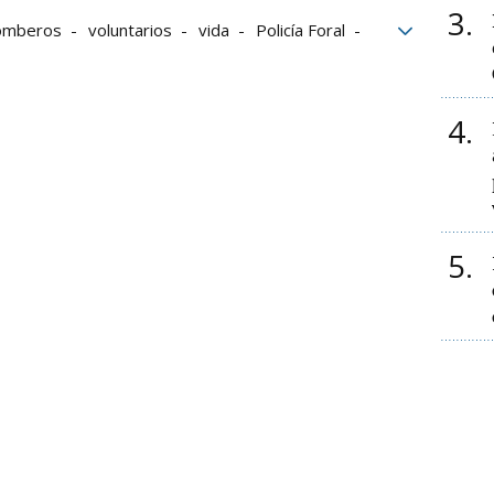
3
omberos
voluntarios
vida
Policía Foral
Bomberos de Navarra
4
5