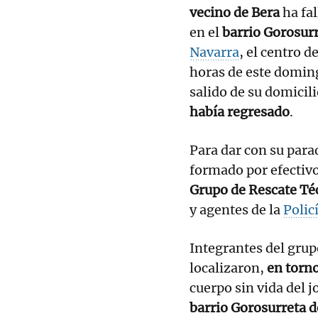
vecino de Bera
ha fal
en el
barrio Gorosurr
Navarra
, el centro d
horas de este doming
salido de su domicili
había regresado
.
Para dar con su para
formado por efectiv
Grupo de Rescate Té
y agentes de la
Polic
Integrantes del gru
localizaron,
en torno
cuerpo sin vida del 
barrio Gorosurreta d