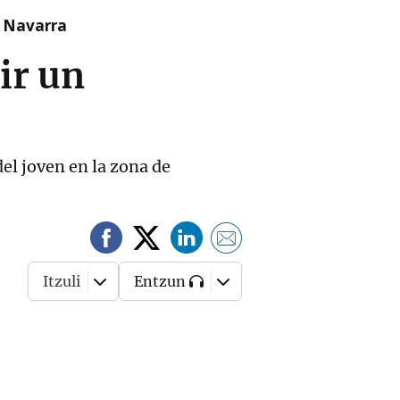
n Navarra
ir un
del joven en la zona de
Itzuli
Entzun