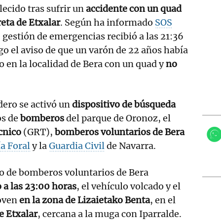
lecido tras sufrir un
accidente con un quad
eta de Etxalar
. Según ha informado
SOS
e gestión de emergencias recibió a las 21:36
o el aviso de que un varón de 22 años había
o en la localidad de Bera con un quad y
no
dero se activó un
dispositivo de búsqueda
os de
bomberos
del parque de Oronoz, el
cnico
(GRT),
bomberos voluntarios de Bera
ía Foral
y la
Guardia Civil
de Navarra.
po de bomberos voluntarios de Bera
 a las 23:00 horas
, el vehículo volcado y el
joven
en la zona de Lizaietako Benta
, en el
e Etxalar
, cercana a la muga con Iparralde.