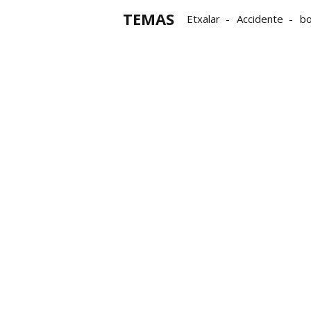
TEMAS
Etxalar
Accidente
b
Guardia Civil de Navarra