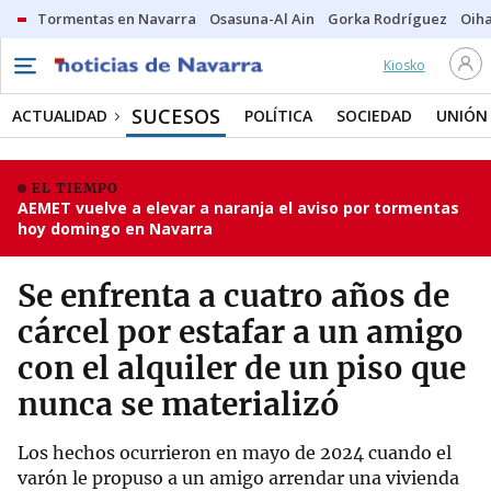
Tormentas en Navarra
Osasuna-Al Ain
Gorka Rodríguez
Oih
Kiosko
SUCESOS
ACTUALIDAD
POLÍTICA
SOCIEDAD
UNIÓN
EL TIEMPO
AEMET vuelve a elevar a naranja el aviso por tormentas
hoy domingo en Navarra
Se enfrenta a cuatro años de
cárcel por estafar a un amigo
con el alquiler de un piso que
nunca se materializó
Los hechos ocurrieron en mayo de 2024 cuando el
varón le propuso a un amigo arrendar una vivienda