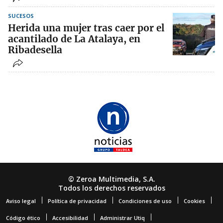
SUCESOS
Herida una mujer tras caer por el
acantilado de La Atalaya, en
Ribadesella
© Zeroa Multimedia, S.A.
Todos los derechos reservados
Aviso legal
Política de privacidad
Condiciones de uso
Cookies
Código ético
Accesibilidad
Administrar Utiq