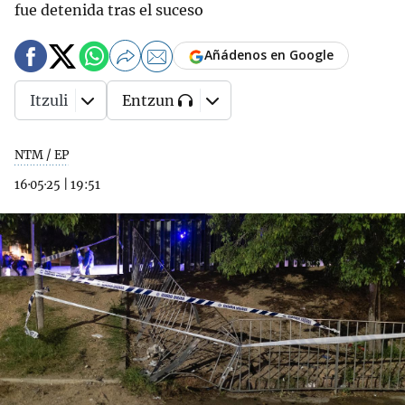
fue detenida tras el suceso
Añádenos en Google
Itzuli
Entzun
NTM / EP
16·05·25
|
19:51