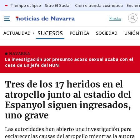
Tiempo eclipse
Sitio El Sadar
Cierre tienda cosmética
Encier
Kiosko
SUCESOS
ACTUALIDAD
POLÍTICA
SOCIEDAD
UNIÓN
NAVARRA
La investigación por presunto acoso sexual acaba con el
cese de un jefe del HUN
Tres de los 17 heridos en el
atropello junto al estadio del
Espanyol siguen ingresados,
uno grave
Las autoridades han abierto una investigación para
esclarecer las causas del atropello mientras la autora