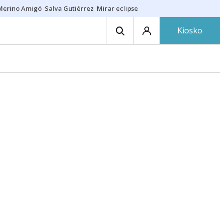
Merino Amigó
Salva Gutiérrez
Mirar eclipse
Iraola-Víctor
Ángel Eche
Kiosko