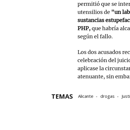
permitió que se inte
utensilios de
"un la
sustancias estupefac
PHP,
que habría alc
según el fallo.
Los dos acusados rec
celebración del juici
aplicase la circunst
atenuante, sin embar
TEMAS
Alicante
drogas
Just