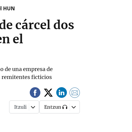
el HUN
de cárcel dos
n el
io de una empresa de
 remitentes ficticios
Itzuli
Entzun