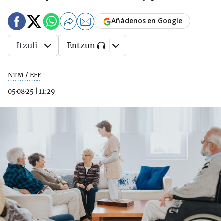
Añádenos en Google
Itzuli
Entzun
NTM / EFE
05·08·25
|
11:29