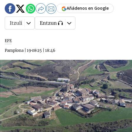
Añádenos en Google
Itzuli
Entzun
EFE
Pamplona
|
19·08·25
|
18:46