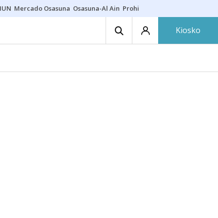
HUN
Mercado Osasuna
Osasuna-Al Ain
Prohibiciones eclipse
Derrama
Kiosko