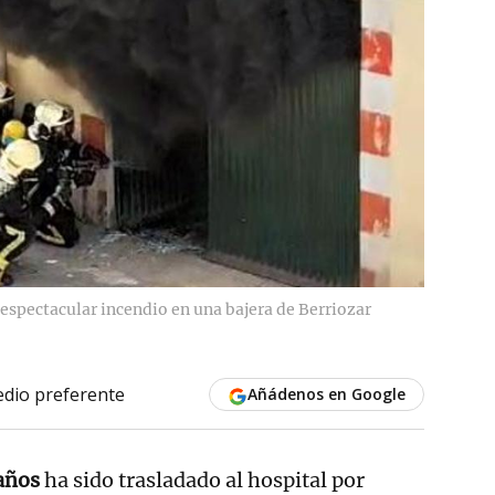
 espectacular incendio en una bajera de Berriozar
dio preferente
Añádenos en Google
años
ha sido trasladado al hospital por