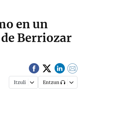
mo en un
 de Berriozar
Itzuli
Entzun