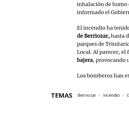
inhalación de humo 
informado el Gobier
El incendio ha tenido
de Berriozar,
hasta d
parques de Trinitario
Local. Al parecer, el
bajera
, provocando 
Los bomberos han ext
TEMAS
Berriozar
Incendio
G
Hospital de Navarra
b