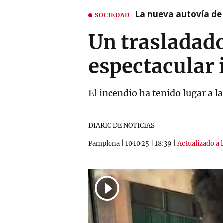
La nueva autovía de
SOCIEDAD
Un trasladad
espectacular 
El incendio ha tenido lugar a la
DIARIO DE NOTICIAS
Pamplona
|
10·10·25
|
18:39
|
Actualizado a 