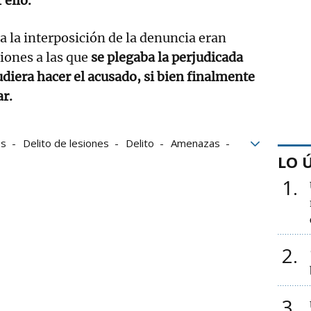
 ello.
a la interposición de la denuncia eran
iones a las que
se plegaba la perjudicada
udiera hacer el acusado, si bien finalmente
ar.
os
Delito de lesiones
Delito
Amenazas
LO 
1
2
3