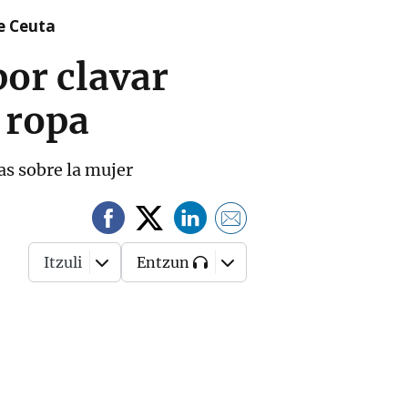
re Ceuta
por clavar
a ropa
zas sobre la mujer
Itzuli
Entzun