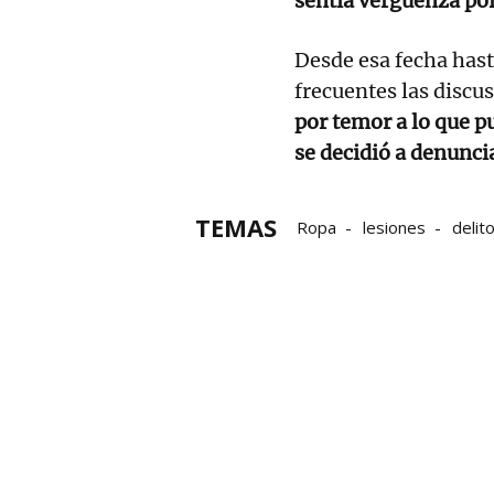
sentía vergüenza por
Desde esa fecha hast
frecuentes las discus
por temor a lo que p
se decidió a denunci
TEMAS
Ropa
lesiones
delit
violencia machista