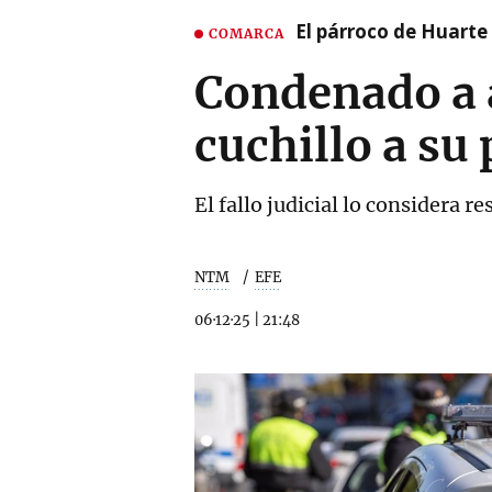
El párroco de Huarte 
COMARCA
Condenado a a
cuchillo a su 
El fallo judicial lo considera 
NTM
EFE
06·12·25
|
21:48