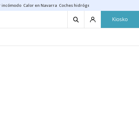
r incómodo
Calor en Navarra
Coches hidrógeno
Alerta en EE.UU.
Kiosko