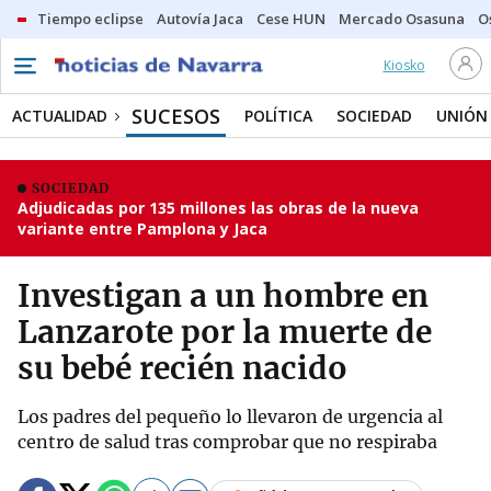
Tiempo eclipse
Autovía Jaca
Cese HUN
Mercado Osasuna
O
Kiosko
SUCESOS
ACTUALIDAD
POLÍTICA
SOCIEDAD
UNIÓN
SOCIEDAD
Adjudicadas por 135 millones las obras de la nueva
variante entre Pamplona y Jaca
Investigan a un hombre en
Lanzarote por la muerte de
su bebé recién nacido
Los padres del pequeño lo llevaron de urgencia al
centro de salud tras comprobar que no respiraba