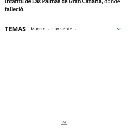
Infantil de Las Palmas de Gran Canaria
, donde
falleció
.
TEMAS
Muerte
Lanzarote
Centro de salud
padres
hospital
Guardia Civil
Gnews