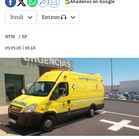
Añádenos en Google
Itzuli
Entzun
NTM
EP
05·05·26
|
18:48