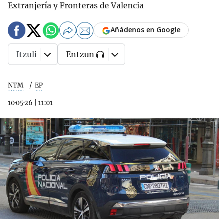
Extranjería y Fronteras de Valencia
Añádenos en Google
Itzuli
Entzun
NTM
EP
10·05·26
|
11:01