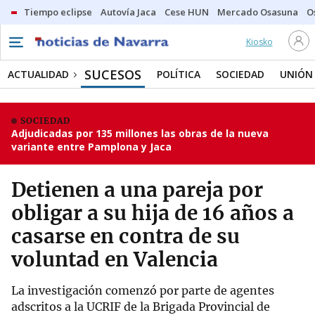
Tiempo eclipse
Autovía Jaca
Cese HUN
Mercado Osasuna
O
Kiosko
SUCESOS
ACTUALIDAD
POLÍTICA
SOCIEDAD
UNIÓN
SOCIEDAD
Adjudicadas por 135 millones las obras de la nueva
variante entre Pamplona y Jaca
Detienen a una pareja por
obligar a su hija de 16 años a
casarse en contra de su
voluntad en Valencia
La investigación comenzó por parte de agentes
adscritos a la UCRIF de la Brigada Provincial de