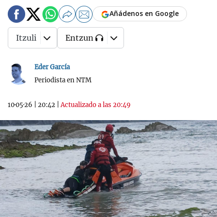
Añádenos en Google
Itzuli
Entzun
Eder García
Periodista en NTM
10·05·26
|
20:42
|
Actualizado a las 20:49