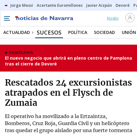
Jorge Messi
Acertante Euromillones
Javier Aizpún
Devoré
P
Kiosko
SUCESOS
ACTUALIDAD
POLÍTICA
SOCIEDAD
UNIÓN
PAMPLONA
El nuevo negocio que abrirá en pleno centro de Pamplona
tras el cierre de Devoré
Rescatados 24 excursionistas
atrapados en el Flysch de
Zumaia
El operativo ha movilizado a la Ertzaintza,
Bomberos, Cruz Roja, Guardia Civil y un helicóptero
tras quedar el grupo aislado por una fuerte tormenta