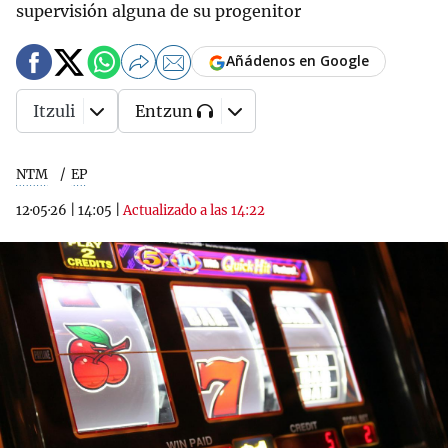
supervisión alguna de su progenitor
Añádenos en Google
Itzuli
Entzun
NTM
EP
12·05·26
|
14:05
|
Actualizado a las 14:22