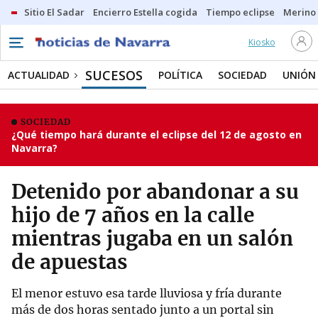
Sitio El Sadar
Encierro Estella cogida
Tiempo eclipse
Merino
Kiosko
SUCESOS
ACTUALIDAD
POLÍTICA
SOCIEDAD
UNIÓN
SOCIEDAD
¿Qué tiempo hará durante el eclipse del 12 de agosto en
Navarra?
Detenido por abandonar a su
hijo de 7 años en la calle
mientras jugaba en un salón
de apuestas
El menor estuvo esa tarde lluviosa y fría durante
más de dos horas sentado junto a un portal sin