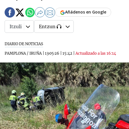
Añádenos en Google
Itzuli
Entzun
DIARIO DE NOTICIAS
PAMPLONA / IRUÑA
|
13·05·26
|
15:42
|
Actualizado a las 16:14