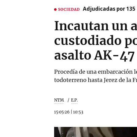
Adjudicadas por 135 
SOCIEDAD
Incautan un a
custodiado po
asalto AK-47
Procedía de una embarcación loc
todoterreno hasta Jerez de la 
NTM
E.P.
15·05·26
|
10:53