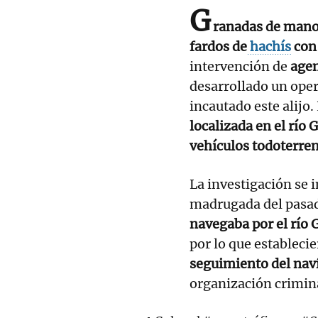
G
ranadas de mano 
fardos de
hachís
con 
intervención de
agen
desarrollado un oper
incautado este alijo
localizada en el río 
vehículos todoterren
La investigación se i
madrugada del pasad
navegaba por el río 
por lo que estableci
seguimiento del nav
organización crimina