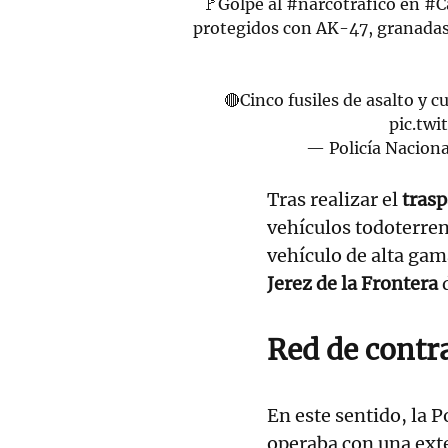
🚩Golpe al
#narcotráfico
en
#C
protegidos con AK-47, granada
🔴Cinco fusiles de asalto y 
pic.tw
— Policía Naciona
Tras realizar el
trasp
vehículos todoterren
vehículo de alta gam
Jerez de la Frontera
d
Red de contr
En este sentido, la 
operaba con una ext