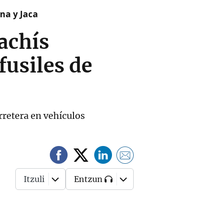
na y Jaca
hachís
fusiles de
rretera en vehículos
Itzuli
Entzun