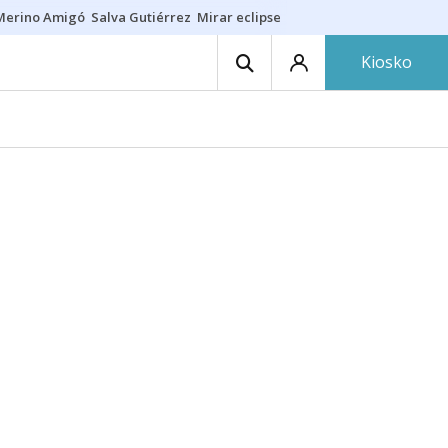
Merino Amigó
Salva Gutiérrez
Mirar eclipse
Iraola-Víctor
Ángel Eche
Kiosko