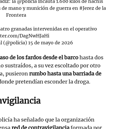
ádiz
: la
@policia
incauta 1.600 kilos de hachís
s de mano y munición de guerra en
#Jerez
de la
Frontera
cuatro granadas intervenidas en el operativo
itter.com/DagNwHJaHi
l (@policia)
15 de mayo de 2026
aso de los fardos desde el barco
hasta dos
o sustraídos, a su vez escoltado por otro
a, pusieron
rumbo hasta una barriada de
onde pretendían esconder la droga.
avigilancia
Policía ha señalado que la organización
ensa
red de contravigilancia
formada por