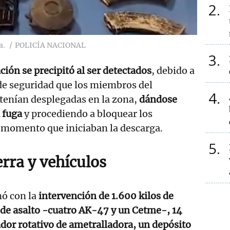
2
a.
POLICÍA NACIONAL
3
ción se precipitó al ser detectados
, debido a
de seguridad que los miembros del
4
tenían desplegadas en la zona,
dándose
 fuga
y procediendo a bloquear los
l momento que iniciaban la descarga.
5
rra y vehículos
nó con la
intervención de 1.600 kilos de
s de asalto -cuatro AK-47 y un Cetme-, 14
dor rotativo de ametralladora, un depósito