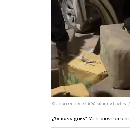
El alijo contiene 1.600 kilos de hachís
¿Ya nos sigues?
Márcanos como me