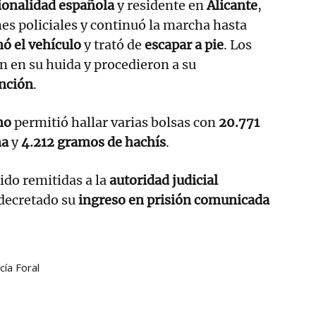
ionalidad española
y residente en
Alicante
,
nes policiales y continuó la marcha hasta
ó el vehículo
y trató de
escapar a pie
. Los
n en su huida y procedieron a su
ención
.
mo
permitió hallar varias bolsas con
20.771
na
y
4.212 gramos de hachís
.
ido remitidas a la
autoridad judicial
 decretado su
ingreso en prisión comunicada
cía Foral