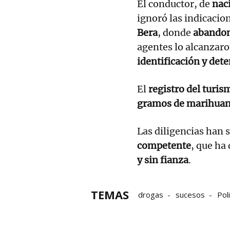
El conductor, de
nac
ignoró las indicacio
Bera
, donde
abandon
agentes lo alcanzaro
identificación y det
El
registro del turis
gramos de marihua
Las diligencias han s
competente
, que ha
y sin fianza
.
TEMAS
drogas
sucesos
Poli