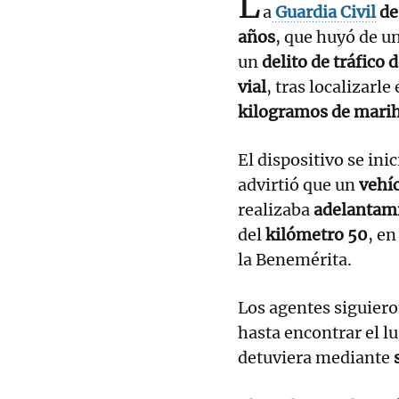
L
a
Guardia Civil
de
años
, que huyó de u
un
delito de tráfico 
vial
, tras localizarle
kilogramos de mari
El dispositivo se ini
advirtió que un
vehíc
realizaba
adelantami
del
kilómetro 50
, en
la Benemérita.
Los agentes siguiero
hasta encontrar el l
detuviera mediante