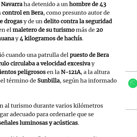
 Navarra
ha detenido a un
hombre de 43
n
control en Bera
, como presunto autor de
de drogas
y de un
delito contra la seguridad
 en el
maletero de su turismo
más de
20
huana
y
4 kilogramos de hachís
.
ció cuando una patrulla del
puesto de Bera
ulo circulaba a velocidad excesiva
y
entos peligrosos
en la
N-121A
, a la altura
 el término de
Sunbilla
, según ha informado
n al turismo durante varios kilómetros
ugar adecuado para ordenarle que se
señales luminosas y acústicas
.