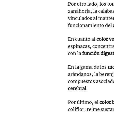
Por otro lado, los
ton
zanahoria, la calab
vinculados al mante
funcionamiento del
En cuanto al
color v
espinacas, concentr
con la
función diges
En la gama de los
mo
arándanos, la beren
compuestos asociado
cerebral
.
Por último, el
color 
coliflor, reúne sust