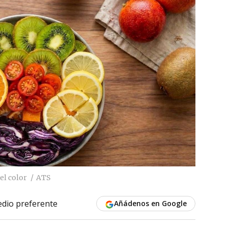
el color
ATS
dio preferente
Añádenos en Google