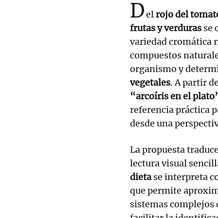
D
el
rojo del tomat
frutas y verduras
se 
variedad cromática r
compuestos naturales
organismo y determi
vegetales
. A partir 
“arcoíris en el plato
referencia práctica 
desde una perspectiv
La propuesta traduce
lectura visual sencil
dieta
se interpreta 
que permite aproxim
sistemas complejos de
facilitar la identific