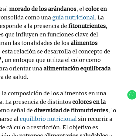
e
al
morado de los arándanos
, el
color en
consolida como una
guía nutricional
. La
esponde a la presencia de
fitonutrientes
,
 que influyen en funciones clave del
nan las tonalidades de los
alimentos
de esta relación se desarrolla el concepto de
”
, un enfoque que utiliza el color como
para orientar una
alimentación equilibrada
a de salud.
 la composición de los alimentos en una
la. La presencia de distintos
colores en la
como señal de
diversidad de fitonutrientes
, lo
arse al
equilibrio nutricional
sin recurrir a
 cálculo o restricción. El objetivo es
ación de
patrones alimentarios saludables
a