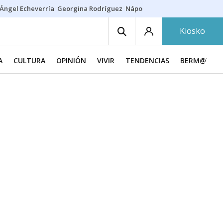
Ángel Echeverría
Georgina Rodríguez
Nápoles - Osasuna
Insultos rac
Kiosko
A
CULTURA
OPINIÓN
VIVIR
TENDENCIAS
BERM@TU