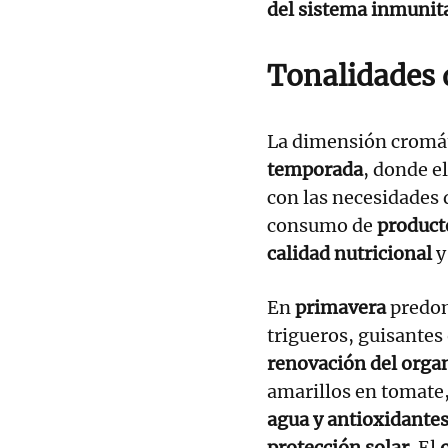
del sistema inmunit
Tonalidades
La dimensión cromát
temporada
, donde e
con las necesidades 
consumo de
product
calidad nutricional
y
En
primavera
predom
trigueros, guisantes
renovación del org
amarillos en tomate,
agua y antioxidante
protección solar
. El