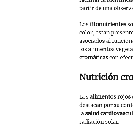
partir de una observ
Los
fitonutrientes
so
color, están present
asociados al funcion
los alimentos veget
cromáticas
con efect
Nutrición cr
Los
alimentos rojos
destacan por su con
la
salud cardiovascu
radiación solar.