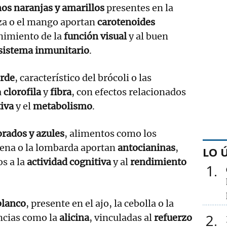
os naranjas y amarillos
presentes en la
aza o el mango aportan
carotenoides
nimiento de la
función visual
y al buen
sistema inmunitario
.
erde
, característico del brócoli o las
a
clorofila
y
fibra
, con efectos relacionados
tiva
y el
metabolismo
.
rados y azules
, alimentos como los
jena o la lombarda aportan
antocianinas
,
LO 
s a la
actividad cognitiva
y al
rendimiento
1
blanco
, presente en el ajo, la cebolla o la
2
ancias como la
alicina
, vinculadas al
refuerzo