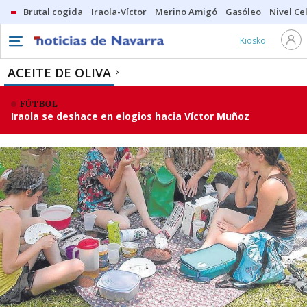
Brutal cogida
Iraola-Víctor
Merino Amigó
Gasóleo
Nivel Ce
Kiosko
ACEITE DE OLIVA
FÚTBOL
Iraola se deshace en elogios hacia Víctor Muñoz