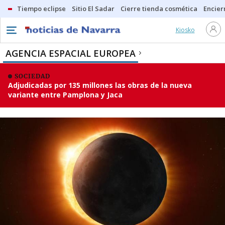
Tiempo eclipse
Sitio El Sadar
Cierre tienda cosmética
Encier
Kiosko
AGENCIA ESPACIAL EUROPEA
SOCIEDAD
Adjudicadas por 135 millones las obras de la nueva
variante entre Pamplona y Jaca