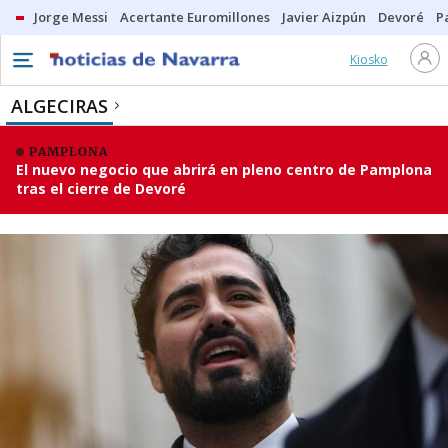
Jorge Messi
Acertante Euromillones
Javier Aizpún
Devoré
P
Kiosko
ALGECIRAS
PAMPLONA
El nuevo negocio que abrirá en pleno centro de Pamplona
tras el cierre de Devoré