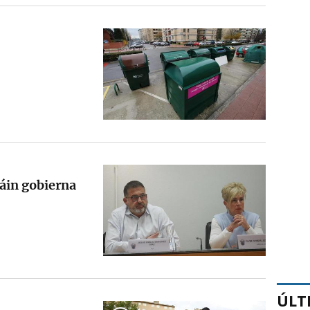
ñáin gobierna
ÚLT