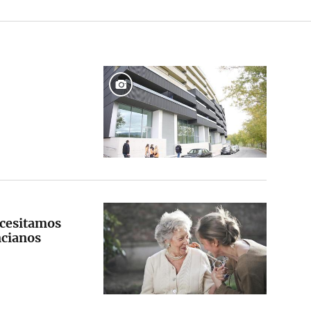
ecesitamos
ncianos