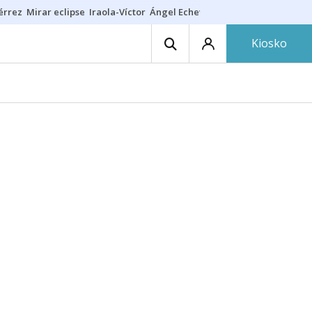
érrez
Mirar eclipse
Iraola-Víctor
Ángel Echeverría
Obituario Ángel
Kiosko