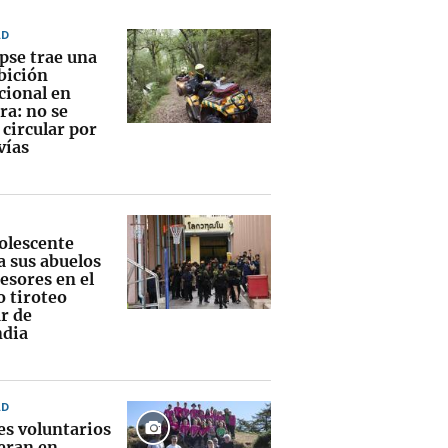
AD
ipse trae una
bición
cional en
ra: no se
circular por
vías
olescente
a sus abuelos
esores en el
o tiroteo
r de
ndia
AD
es voluntarios
eran en