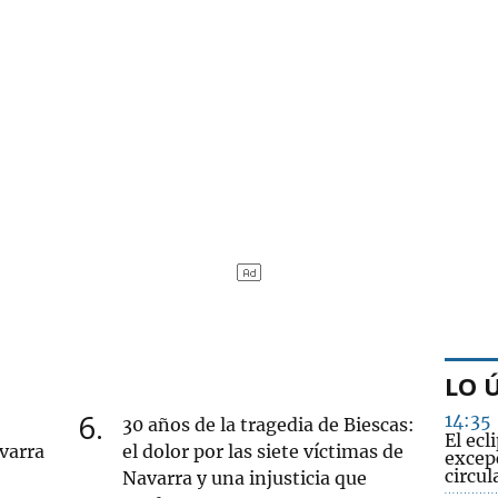
LO 
6
14:35
30 años de la tragedia de Biescas:
El ecl
varra
el dolor por las siete víctimas de
excep
circul
Navarra y una injusticia que