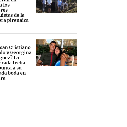
a los
res
istas de la
era pirenaica
asan Cristiano
do y Georgina
guez? La
erada fecha
punta a su
ada boda en
ra