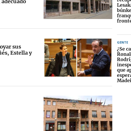
n adecuado
Lesak
búnke
franqu
front
GENTE
poyar sus
¿Se c
és, Estella y
Ronal
Rodrí
inesp
que a
esper
Madei