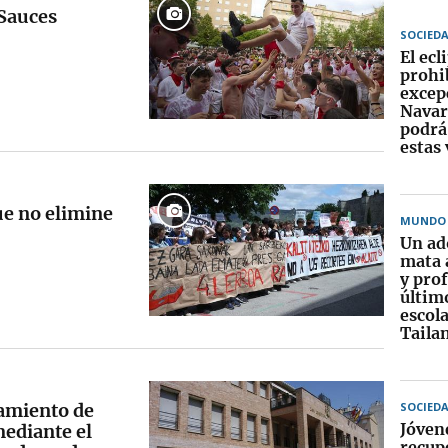
 Sauces
SOCIED
El ecl
prohi
excep
Navar
podrá 
estas 
ue no elimine
MUNDO
Un ad
mata 
y prof
últim
escola
Taila
amiento de
SOCIED
Jóven
mediante el
recup