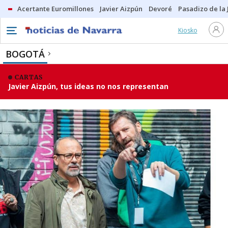
Acertante Euromillones
Javier Aizpún
Devoré
Pasadizo de la
Kiosko
BOGOTÁ
CARTAS
Javier Aizpún, tus ideas no nos representan