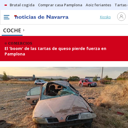
Brutal cogida
Comprar casa Pamplona
Aoiz feriantes
Tartas
Kiosko
COCHE
COMERCIOS
El 'boom' de las tartas de queso pierde fuerza en
Pamplona