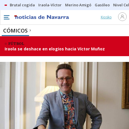
Brutal cogida
Iraola-Víctor
Merino Amigó
Gasóleo
Nivel Ce
Kiosko
CÓMICOS
FÚTBOL
Iraola se deshace en elogios hacia Víctor Muñoz