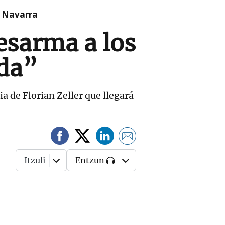
n Navarra
esarma a los
uda”
a de Florian Zeller que llegará
Itzuli
Entzun