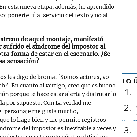
 En esta nueva etapa, además, he aprendido
o: ponerte tú al servicio del texto y no al
estreno de aquel montaje, manifestó
r sufrido el síndrome del impostor al
tra forma de estar en el escenario. ¿Se
sa sensación?
s les digo de broma: ‘Somos actores, yo
LO 
eh?’ En cuanto al vértigo, creo que es bueno
1
ón porque te hace estar alerta y disfrutar lo
da por supuesto. Con La verdad me
2
l personaje me gusta mucho,
que lo hago bien y me permite registros
3
índrome del impostor es inevitable a veces y
modestia; en esta profesión tan difícil me