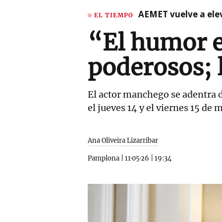
AEMET vuelve a ele
EL TIEMPO
“El humor e
poderosos; 
El actor manchego se adentra de
el jueves 14 y el viernes 15 de 
Ana Oliveira Lizarribar
Pamplona
|
11·05·26
|
19:34