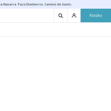
ia Navarra
Paco Etxeberria
Camino de Santiago
Eclipse solar en Nav
Kiosko