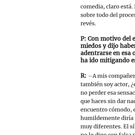
comedia, claro está.
sobre todo del proces
revés.
Con motivo del 
miedos y dijo habe
adentrarse en esa o
ha ido mitigando e
–A mis compañero
también soy actor, ¿
no perder esa sensaci
que haces sin dar na
encuentro cómodo, e
humildemente diría 
muy diferentes. El s
no lo digo con falsa 