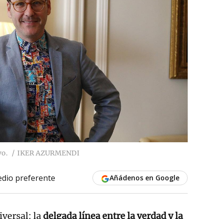
vo.
IKER AZURMENDI
dio preferente
Añádenos en Google
versal: la
delgada línea entre la verdad y la