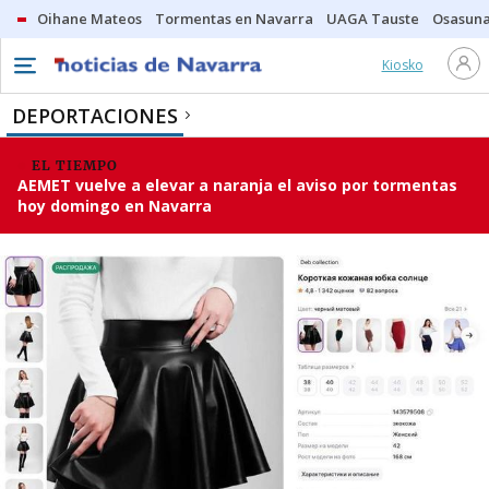
Oihane Mateos
Tormentas en Navarra
UAGA Tauste
Osasuna
Kiosko
DEPORTACIONES
EL TIEMPO
AEMET vuelve a elevar a naranja el aviso por tormentas
hoy domingo en Navarra