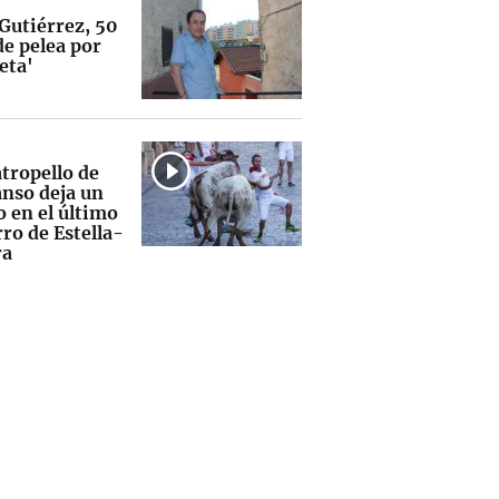
 Gutiérrez, 50
de pelea por
eta'
atropello de
nso deja un
o en el último
ro de Estella-
ra