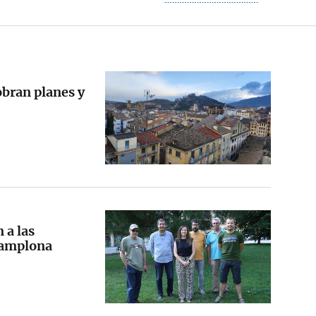
obran planes y
 a las
Pamplona