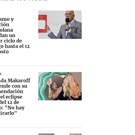
smo y
ción
olana
dan un
r ciclo de
o hasta el 12
osto
N
da Makaroff
ende con su
endación
el eclipse
del 12 de
o: "No hay
irarlo"