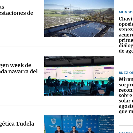
as
estaciones de
MUNDO
Chavi
oposi
venez
acuer
prime
diálog
de ag
ogen week de
nda navarra del
BUZZ O
Miran
sorpr
recom
sobre 
solar 
agost
que m
gética Tudela