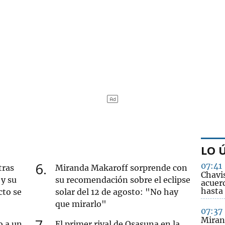
LO 
6
07:41
tras
Miranda Makaroff sorprende con
Chavi
y su
su recomendación sobre el eclipse
acuerd
hasta 
cto se
solar del 12 de agosto: "No hay
que mirarlo"
07:37
Miran
7
o a un
El primer rival de Osasuna en la