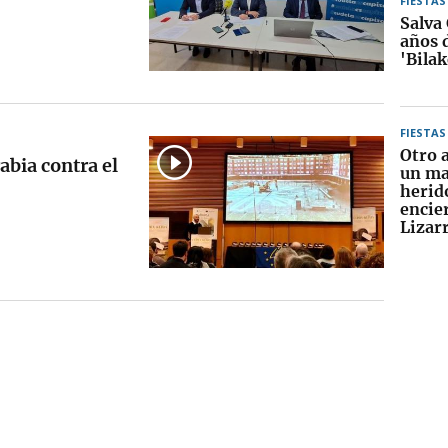
FIESTAS
Salva
años 
'Bilak
FIESTAS
Otro 
abia contra el
un ma
herid
encier
Lizar