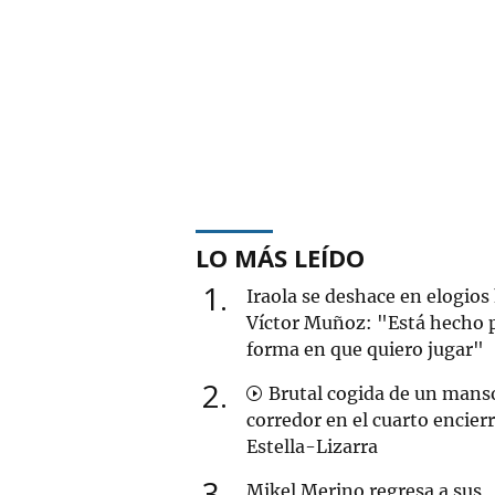
LO MÁS LEÍDO
1
Iraola se deshace en elogios
Víctor Muñoz: "Está hecho p
forma en que quiero jugar"
2
Brutal cogida de un mans
corredor en el cuarto encier
Estella-Lizarra
3
Mikel Merino regresa a sus