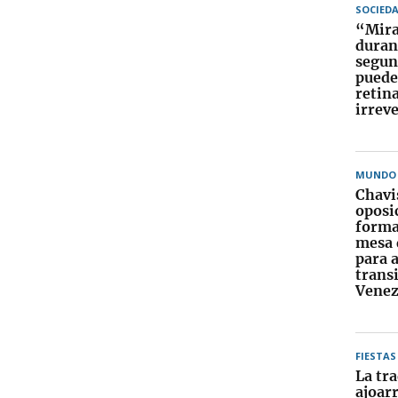
SOCIED
“Mirar
duran
segun
puede
retin
irrev
MUNDO
Chavi
oposi
forma
mesa 
para 
trans
Venez
FIESTAS
La tra
ajoarr