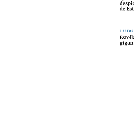
despid
de Est
FIESTAS
Estell
gigan