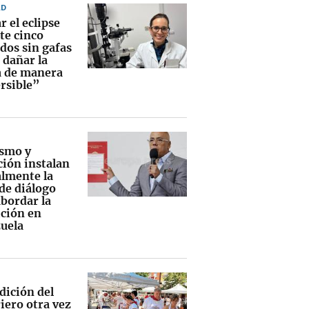
AD
 el eclipse
te cinco
dos sin gafas
 dañar la
a de manera
ersible”
smo y
ción instalan
lmente la
de diálogo
abordar la
ición en
uela
dición del
iero otra vez