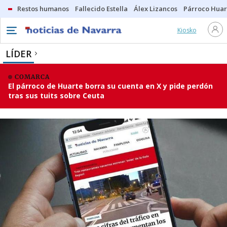
Restos humanos
Fallecido Estella
Álex Lizancos
Párroco Huar
Kiosko
LÍDER
COMARCA
El párroco de Huarte borra su cuenta en X y pide perdón
tras sus tuits sobre Ceuta