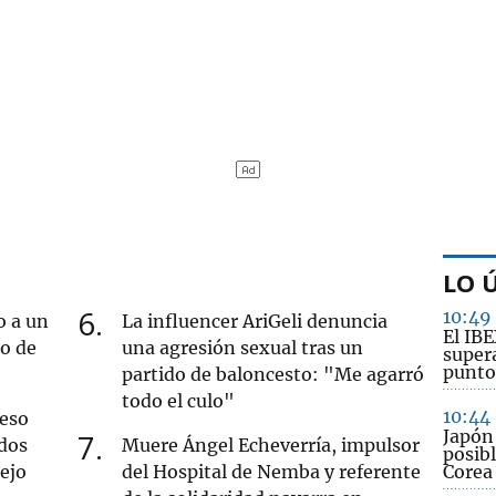
LO 
6
10:49
o a un
La influencer AriGeli denuncia
El IB
ro de
una agresión sexual tras un
supera
punto
partido de baloncesto: "Me agarró
todo el culo"
10:44
ueso
Japón
7
dos
Muere Ángel Echeverría, impulsor
posibl
iejo
del Hospital de Nemba y referente
Corea