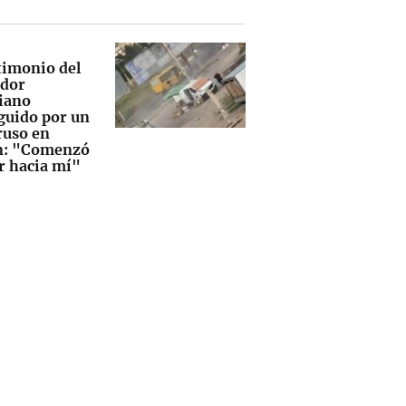
stimonio del
dor
iano
guido por un
ruso en
n: "Comenzó
ar hacia mí"