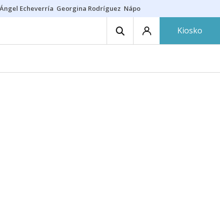
Ángel Echeverría
Georgina Rodríguez
Nápoles - Osasuna
Insultos rac
Kiosko