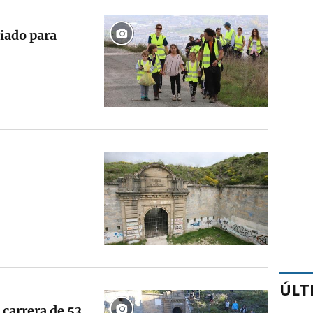
riado para
ÚLT
carrera de 53