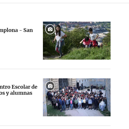
amplona - San
ntro Escolar de
os y alumnas