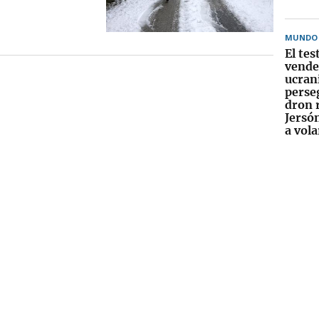
MUNDO
El te
vende
ucran
perse
dron 
Jersó
a vol