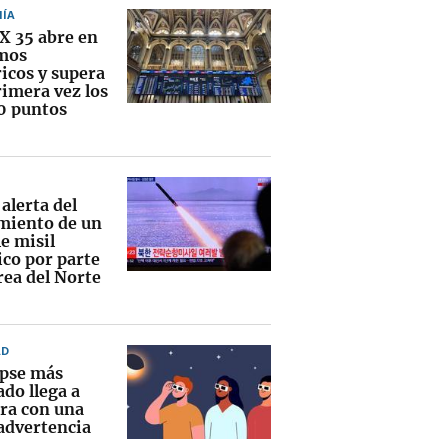
ÍA
EX 35 abre en
mos
icos y supera
rimera vez los
0 puntos
alerta del
miento de un
e misil
ico por parte
rea del Norte
AD
ipse más
do llega a
ra con una
 advertencia