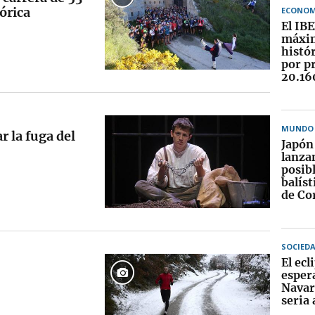
órica
ECONOM
El IB
máxi
histór
por p
20.16
MUNDO
r la fuga del
Japón 
lanza
posibl
balíst
de Co
SOCIED
El ecl
espera
Navar
seria