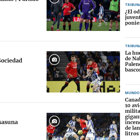
TRIBUN
¿El od
juven
ponie
TRIBUN
La hue
de Na
 Sociedad
Palenc
basco
MUNDO
Canad
10 av
milit
gigan
Osasuna
incen
de la
litros