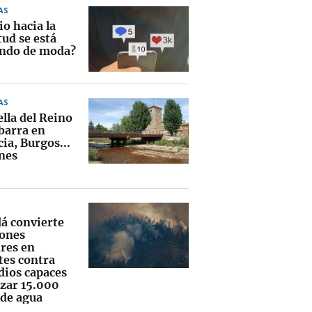
AS
io hacia la
tud se está
ndo de moda?
AS
lla del Reino
barra en
ia, Burgos...
nes
á convierte
iones
ares en
tes contra
dios capaces
nzar 15.000
 de agua