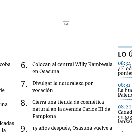
LO 
6
08:34
acoba
Colocan al central Willy Kambwala
¿El od
en Osasuna
ponie
7
Divulgar la naturaleza por
08:31
de
vocación
La hue
Palenc
8
Cierra una tienda de cosmética
 una
08:20
natural en la avenida Carlos III de
Canadá
Pamplona
en gi
lanzar
icadas
9
15 años después, Osasuna vuelve a
 la