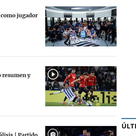
 como jugador
o resumen y
ÚLT
lisis | Partido