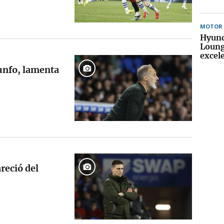
MOTOR
Hyund
Loung
excel
iunfo, lamenta
reció del