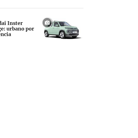
ai Inster
e: urbano por
encia