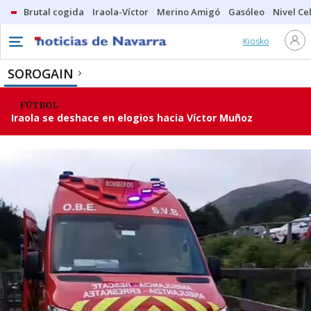
Brutal cogida
Iraola-Víctor
Merino Amigó
Gasóleo
Nivel Ce
Kiosko
SOROGAIN
FÚTBOL
Iraola se deshace en elogios hacia Víctor Muñoz