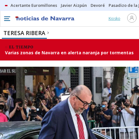
Acertante Euromillones
Javier Aizpún
Devoré
Pasadizo de la
Kiosko
TERESA RIBERA
EL TIEMPO
Varias zonas de Navarra en alerta naranja por tormentas