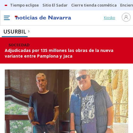
Tiempo eclipse
Sitio El Sadar
Cierre tienda cosmética
Encier
Kiosko
USURBIL
SOCIEDAD
Adjudicadas por 135 millones las obras de la nueva
variante entre Pamplona y Jaca