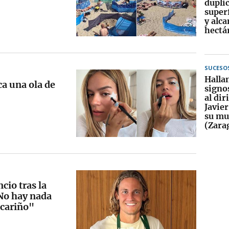
duplic
superf
y alca
hectá
SUCESO
Halla
ca una ola de
signos
al dir
Javier
su mu
(Zara
cio tras la
No hay nada
cariño"