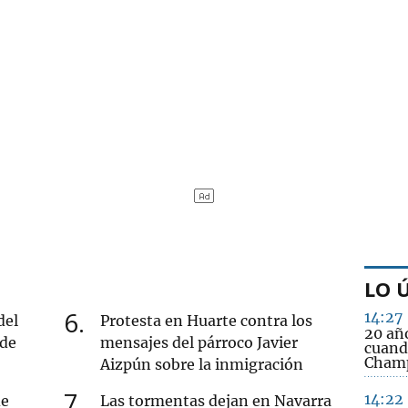
LO 
6
14:27
del
Protesta en Huarte contra los
20 añ
 de
mensajes del párroco Javier
cuando
Champ
Aizpún sobre la inmigración
7
14:22
de
Las tormentas dejan en Navarra