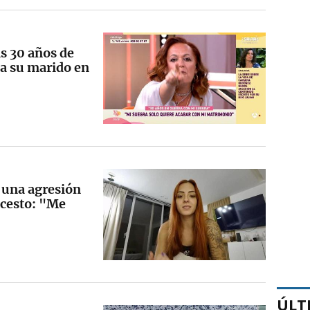
s 30 años de
a su marido en
 una agresión
ncesto: "Me
ÚLT