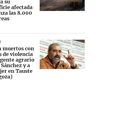
a su
icie afectada
nza las 8.000
reas
S
n muertos con
 de violencia
igente agrario
 Sánchez y a
jer en Tauste
goza)