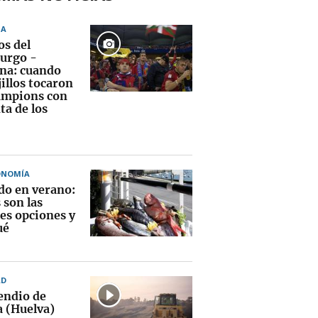
NA
os del
urgo -
na: cuando
jillos tocaron
ampions con
ta de los
ONOMÍA
do en verano:
 son las
es opciones y
ué
AD
cendio de
a (Huelva)