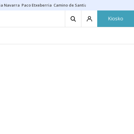
ia Navarra
Paco Etxeberria
Camino de Santiago
Eclipse solar en Nav
Kiosko