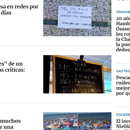
asa en redes por
 días
OSASU
20 añ
Hamb
Osasu
los ro
la Ch
la pun
dedos
es" de un
 críticas:
GASTR
Pesca
cuáles
mejor
por q
SOCIED
e muchos
El in
Niebl
ce una