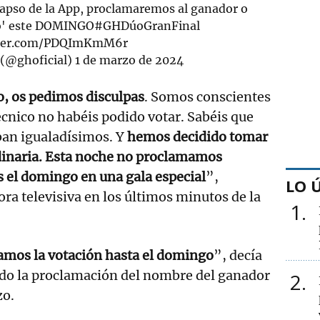
apso de la App, proclamaremos al ganador o
o' este DOMINGO
#GHDúoGranFinal
tter.com/PDQImKmM6r
(@ghoficial)
1 de marzo de 2024
o, os pedimos disculpas
. Somos conscientes
técnico no habéis podido votar. Sabéis que
ban igualadísimos. Y
hemos decidido tomar
inaria. Esta noche no proclamamos
 el domingo en una gala especial
”,
LO 
ora televisiva en los últimos minutos de la
1
amos la votación hasta el domingo
”, decía
ndo la proclamación del nombre del ganador
2
zo.