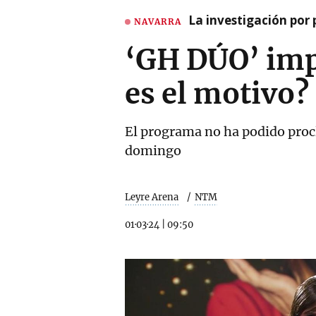
La investigación por 
NAVARRA
‘GH DÚO’ impa
es el motivo?
El programa no ha podido procla
domingo
Leyre Arena
NTM
01·03·24
|
09:50