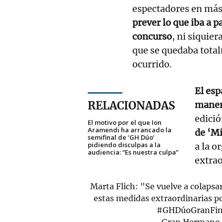
espectadores en más
prever lo que iba a p
concurso
, ni siquie
que se quedaba tota
ocurrido.
El esp
RELACIONADAS
maner
edici
El motivo por el que Ion
Aramendi ha arrancado la
de ‘Mi
semifinal de ‘GH Dúo’
pidiendo disculpas a la
a la o
audiencia: “Es nuestra culpa”
extrao
Marta Flich: "Se vuelve a colaps
estas medidas extraordinarias p
#GHDúoGranFin
— Gran Hermano 