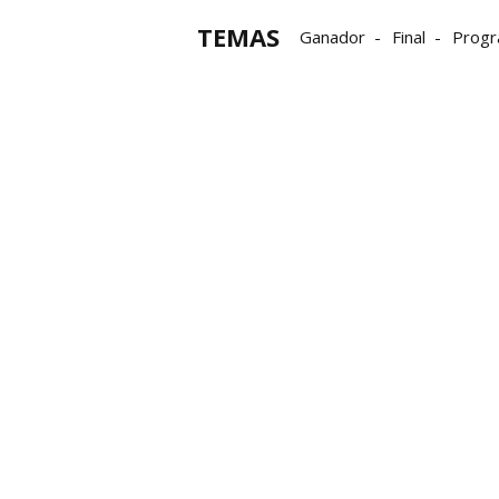
TEMAS
Ganador
Final
Prog
Grupo Noticias
Palabra