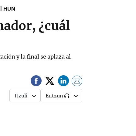
el HUN
nador, ¿cuál
ión y la final se aplaza al
Itzuli
Entzun