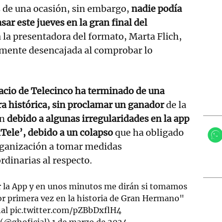
 de una ocasión, sin embargo,
nadie podía
asar este jueves en la gran final del
ra la presentadora del formato, Marta Flich,
lmente desencajada al comprobar lo
acio de Telecinco ha terminado de una
a histórica, sin proclamar un ganador
de la
ón
debido a algunas irregularidades en la app
Tele’, debido a un colapso
que ha obligado
rganización a tomar medidas
rdinarias al respecto.
ar la App y en unos minutos me dirán si tomamos
or primera vez en la historia de Gran Hermano"
al
pic.twitter.com/pZBbDxflH4
(@ghoficial)
1 de marzo de 2024