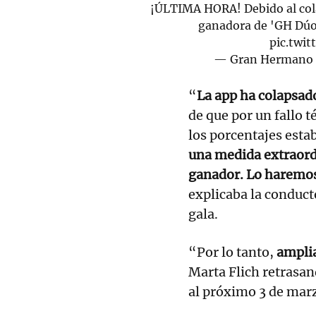
¡ÚLTIMA HORA! Debido al col
ganadora de 'GH Dú
pic.twi
— Gran Hermano 
“
La app ha colapsad
de que por un fallo 
los porcentajes esta
una medida extraord
ganador. Lo haremos
explicaba la conduct
gala.
“Por lo tanto,
ampli
Marta Flich retrasa
al próximo 3 de mar