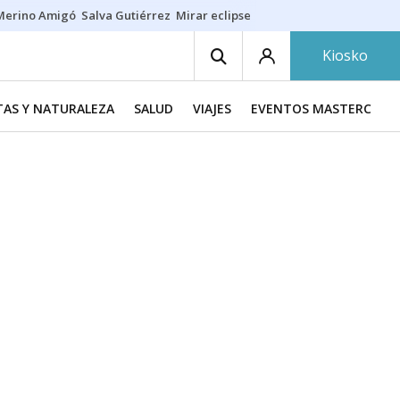
Merino Amigó
Salva Gutiérrez
Mirar eclipse
Iraola-Víctor
Ángel Eche
Kiosko
TAS Y NATURALEZA
SALUD
VIAJES
EVENTOS MASTERCHEF