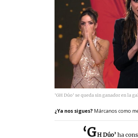
'GH Dúo' se queda sin ganador en la gal
¿Ya nos sigues?
Márcanos como me
‘G
H Dúo’
ha cons