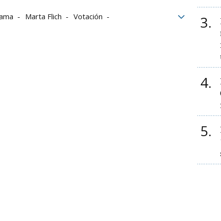
rama
Marta Flich
Votación
3
s
GH DÚO
4
5