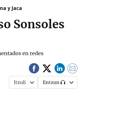
na y Jaca
uso Sonsoles
omentados en redes
Itzuli
Entzun