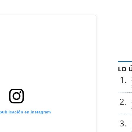
LO 
1
2
 publicación en Instagram
3