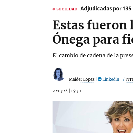
Adjudicadas por 135 
SOCIEDAD
Estas fueron 
Ónega para fi
El cambio de cadena de la pres
Maider López
|
Linkedin
NT
22·03·24
|
15:30