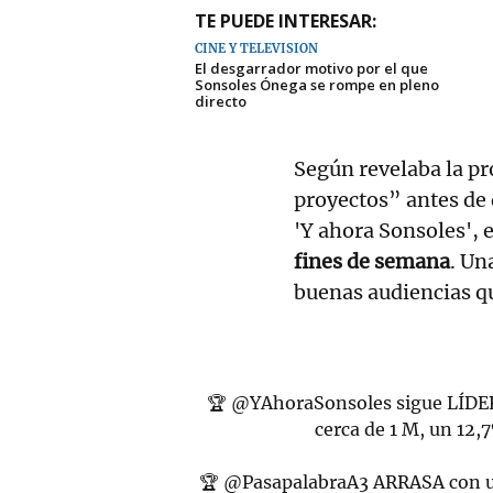
TE PUEDE INTERESAR:
CINE Y TELEVISIÓN
El desgarrador motivo por el que
Sonsoles Ónega se rompe en pleno
directo
Según revelaba la pr
proyectos” antes de
'Y ahora Sonsoles', 
fines de semana
. Un
buenas audiencias qu
🏆
@YAhoraSonsoles
sigue LÍDE
cerca de 1 M, un 12,
🏆
@PasapalabraA3
ARRASA con un