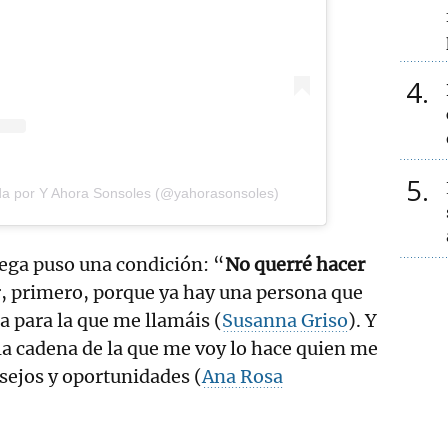
4
5
da por Y Ahora Sonsoles (@yahorasonsoles)
ga puso una condición: “
No querré hacer
r, primero, porque ya hay una persona que
a para la que me llamáis (
Susanna Griso
). Y
a cadena de la que me voy lo hace quien me
sejos y oportunidades (
Ana Rosa