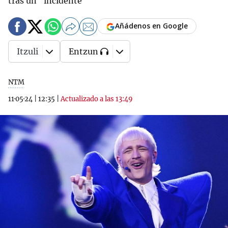
tras un "incidente"
Añádenos en Google
Itzuli
Entzun
NTM
11·05·24
|
12:35
|
Actualizado a las 13:49