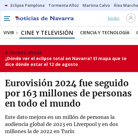
Eclipse Pamplona
Tormenta Alloz
Martina Calvo
Álex Marcha
Kiosko
CINE Y TELEVISIÓN
VIVIR
CIENCIA Y TECNOLOGÍA
CUENTA ATRÁS
¿Dónde ver el eclipse total en Navarra? El mapa que te
dice dónde estar el 12 de agosto
Eurovisión 2024 fue seguido
por 163 millones de personas
en todo el mundo
Este dato mejora en un millón de personas la
audiencia global de 2023 en Liverpool y en dos
millones la de 2022 en Turín