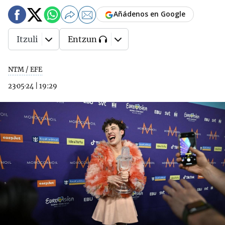
Añádenos en Google
Itzuli
Entzun
NTM / EFE
23·05·24
|
19:29