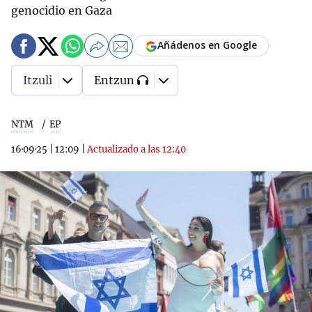
genocidio en Gaza
Añádenos en Google
Itzuli
Entzun
NTM
EP
16·09·25
|
12:09
|
Actualizado a las 12:40