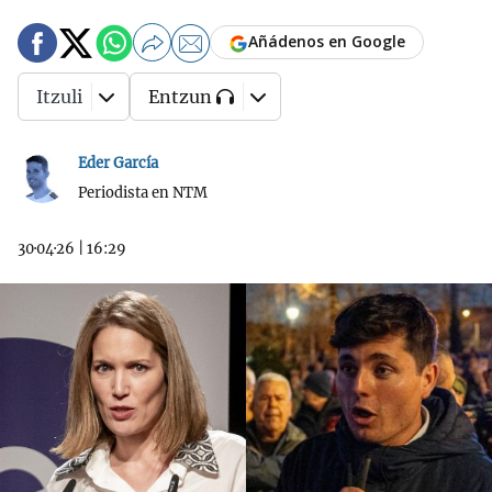
Añádenos en Google
Itzuli
Entzun
Eder García
Periodista en NTM
30·04·26
|
16:29