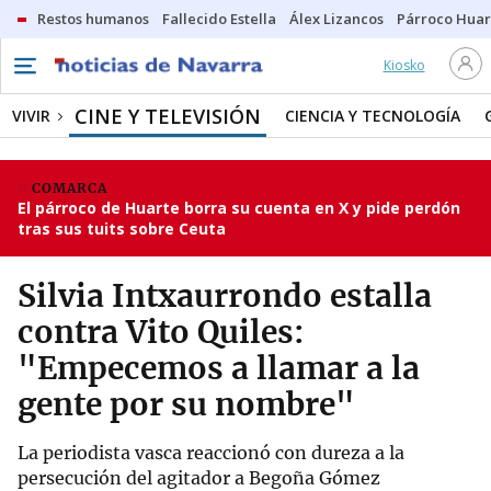
Restos humanos
Fallecido Estella
Álex Lizancos
Párroco Huar
Kiosko
CINE Y TELEVISIÓN
VIVIR
CIENCIA Y TECNOLOGÍA
COMARCA
El párroco de Huarte borra su cuenta en X y pide perdón
tras sus tuits sobre Ceuta
Silvia Intxaurrondo estalla
contra Vito Quiles:
"Empecemos a llamar a la
gente por su nombre"
La periodista vasca reaccionó con dureza a la
persecución del agitador a Begoña Gómez