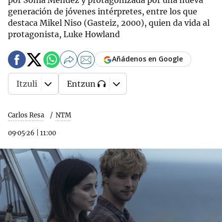
por Sonia Méndez y protagonizada por una nueva
generación de jóvenes intérpretes, entre los que
destaca Mikel Niso (Gasteiz, 2000), quien da vida al
protagonista, Luke Howland
Añádenos en Google
Itzuli
Entzun
Carlos Resa
NTM
09·05·26
|
11:00