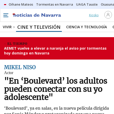
Oihane Mateos
Tormentas en Navarra
UAGA Tauste
Osasuna
Kiosko
CINE Y TELEVISIÓN
VIVIR
CIENCIA Y TECNOLOGÍA
EL TIEMPO
AEMET vuelve a elevar a naranja el aviso por tormentas
hoy domingo en Navarra
MIKEL NISO
Actor
"En ‘Boulevard’ los adultos
pueden conectar con su yo
adolescente"
‘Boulevard’, ya en salas, es la nueva película dirigida