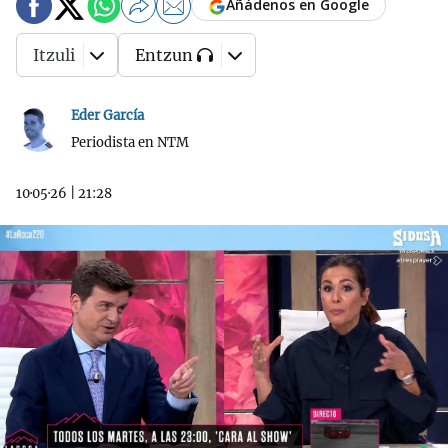
Añádenos en Google
Itzuli
Entzun
Eder García
Periodista en NTM
10·05·26
|
21:28