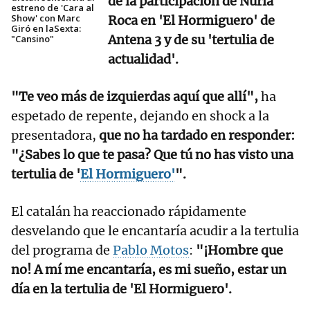
de la participación de Nuria
estreno de 'Cara al
Show' con Marc
Roca en 'El Hormiguero' de
Giró en laSexta:
Antena 3 y de su 'tertulia de
"Cansino"
actualidad'.
"Te veo más de izquierdas aquí que allí",
ha
espetado de repente, dejando en shock a la
presentadora,
que no ha tardado en responder:
"¿Sabes lo que te pasa? Que tú no has visto una
tertulia de '
El Hormiguero'
".
El catalán ha reaccionado rápidamente
desvelando que le encantaría acudir a la tertulia
del programa de
Pablo Motos
:
"¡Hombre que
no! A mí me encantaría, es mi sueño, estar un
día en la tertulia de 'El Hormiguero'.